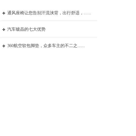
通风座椅让您告别汗流浃背，出行舒适，......
汽车镀晶的七大优势
360航空软包脚垫，众多车主的不二之......
详情+
雷朋隔热膜——珠海奔龙官方授权专营店
热烈庆祝中国共产党建党100周年！
走，一起踏春去！
2020年会总结，2021奔龙公司越......
开年第一天奔龙集体活动日，2021祝......