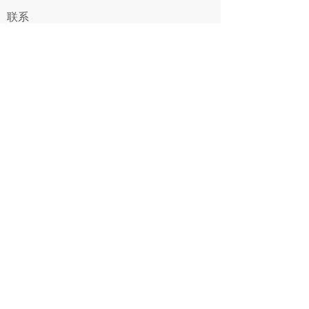
联系
联系人：孙总 15919100930
香洲总店地址：广东省珠海市香洲区健民路209
号1、6、7号商铺
名车城店
地址
：广东省珠海市香洲区上冲华威路
112号中之华大厦1楼
电话：0756-3861136
关注
奔龙微信公众号
奔龙官网