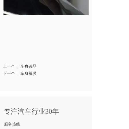
上一个：
车身镀晶
下一个：
车身覆膜
专注汽车行业30年
服务热线