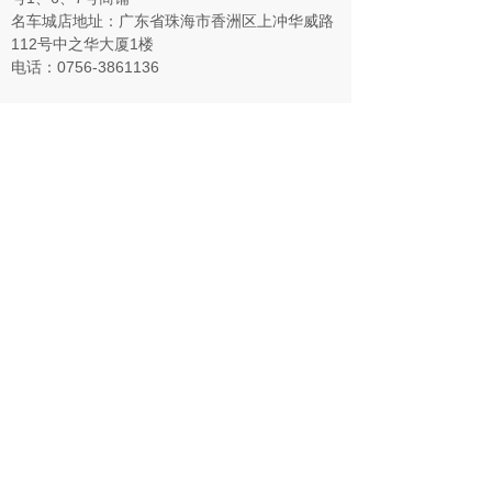
名车城店
地址
：广东省珠海市香洲区上冲华威路
112号中之华大厦1楼
电话：0756-3861136
关注
奔龙微信公众号
奔龙官网
版权所有
©
珠海市奔龙汽车服务有限公司
粤ICP备20065603号