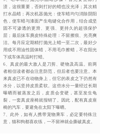
渍，这很重要，否则打好的蜡也没光泽；其次精
打水晶蜡；再次机器抛光：使车蜡均匀消除阴阳
色，使车蜡与漆面产生电键化合作用，结合成坚
固不可渗透的更滑、更强、更持久的超强保护
层；最后抹车麂皮特殊处理：不留擦痕、光亮爽
洁。每月应定期精打抛光上蜡一至二次，最好少
用或不用油性固体蜡，不用毛巾擦蜡，不在阳光
下或车体高温时打蜡。
6、真皮的最大敌人是刀剪、硬物及高温。前两
者相信读者都会注意防范，但后者也要注意。本
来真皮已不在动物身上，但它的表皮之下仍然有
水分，以坚持皮质柔软。这些水分一量经过长期
曝晒而被蒸发之后，皮质会变硬，甚至发生龟
裂，一套真皮座椅就报销了。因此，配有真皮座
椅的汽车，要避免在太阳下曝晒。
7、此外，如有人携带宠物乘车，必定要特殊注
意，猫和狗都喜欢练，一不留神就会撕破真皮。