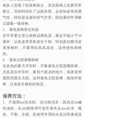
很多人忽视了给座椅除尘，其实座椅上也要经常
吸尘，否则时间长了沾脏东西，会影响皮革的透
气性，特别是会渗到排气空里。因此要经常用吸
尘器吸一吸座椅。
5、 避免座椅靠近热源
在平常要注意让座椅远离热源，最近不能少于10
厘米，以免皮革受热发生干裂。特别是在擦洗皮
革座椅时，不要用吹风机直吹，这样很伤座椅
的。
6、 避免太阳暴晒座椅
在炎热的夏天开车时，尽量避免太阳直晒座椅，
尤其是在停车时，要找个荫凉的地方，或者使用
遮阳挡遮住太阳。这样避免太阳直晒，能保护座
椅，以免发生褪色的情况。
保养方法：
1、不能用bai洗衣粉、洗洁精洗车：因其含du碱
性成份，长zhi期使用可使车漆失去dao光泽、哑
色、干裂、生锈。应使用专用的水晶洁亮液或洗