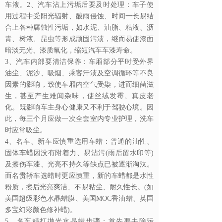
车液。
2、汽车沾上污垢后要及时处理：车子使
用过程中受阳光辐射、酸雨侵蚀、时间一长易结
合上各种腐蚀性污垢，如水泥、油脂、粘液、沥
青、树液、昆虫等形成顽固污渍，继而易使漆面
暗淡无光、漆质氧化，缩短汽车车漆寿命。
3、汽车内部要清洁保养：车厢部分平时受外界
油尘、泥沙、吸烟、乘客汗渍及空调循环等不良
因素的影响，致使车厢内空气受染，进而细菌滋
生，甚至产生难闻杂味，使丝绒发霉、真皮老
化。既影响车主身心健康又不利于驾驶心境。因
此，每三个月应做一次全套室内专业护理，洗车
时应常吸尘。
4、名车、新车应慎重选用车蜡：普通的油性、
固体车蜡因没有附着力、易沾污(雨后留水印等)
及擦伤车漆、光亮不持久等缺点已被逐渐淘汰。
而名贵轿车选蜡时更应慎重，新的车蜡都是水性
粉质，擦后光亮爽洁、不易粘尘、耐久性长。(如
美国超级彩色水晶蜡膜、美国MOC香油蜡、英国
多宝幻彩颜色修补蜡)。
5、名车精打抛光水晶蜡步骤：首先要去除污