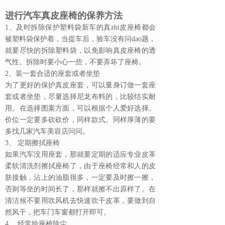
进行汽车真皮座椅的保养方法
1、及时拆除保护塑料袋
新车的真zhi皮座椅都会
被塑料袋保护着，当提车后，验车没有问dao题，
就要尽快的拆除塑料袋，以免影响真皮座椅的透
气性。拆除时要小心一些，不要弄坏了座椅。
2、装一套合适的座套或者坐垫
为了更好的保护真皮座套，可以量身订做一套座
套或者坐垫，尽量选择尼龙布料的，比较结实耐
用。在选择图案方面，可以根据个人爱好选择。
价位一定要多砍砍价，同样款式、同样厚薄的要
多找几家汽车美容店问问。
3、 定期擦拭座椅
如果汽车没用座套，那就要定期的适应专业皮革
柔软清洗剂擦拭座椅了，由于座椅经常和人的皮
肤接触，沾上的油脂很多，一定要及时擦一擦，
否则等坐的时间长了，那样就擦不出原样了。在
清洁候不要用吹风机去快速吹干皮革，要做到自
然风干，把车门车窗都打开即可。
4、 经常给座椅除尘